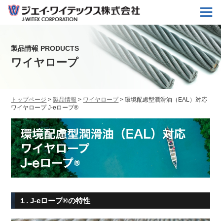
TOP
会社情報
製品情報
技術開発
製品情報 PRODUCTS
カタログダウンロード
採用情報
ワイヤロープ
資料請求・お問い合わせ
JAPANESE
ENGLISH
トップページ
>
製品情報
>
ワイヤロープ
> 環境配慮型潤滑油（EAL）対応
ワイヤロープ J-eロープ®
１. J-eロープ®の特性