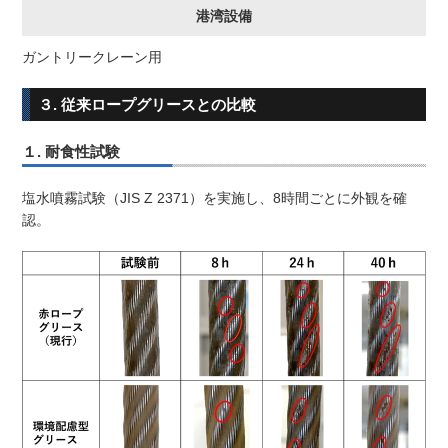
港湾設備
ガントリークレーン用
３. 従来ロープグリースとの比較
１. 耐食性試験
塩水噴霧試験（JIS Z 2371）を実施し、8時間ごとに外観を確
認。