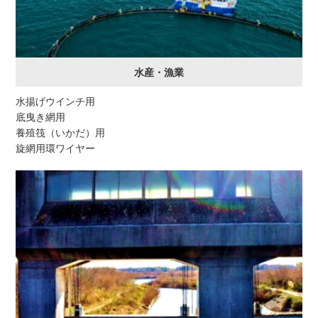
水産・漁業
水揚げウインチ用
底曳き網用
養殖筏（いかだ）用
旋網用環ワイヤー