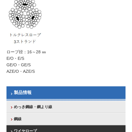
ロープ径：16～28 ㎜
E/O・E/S
GE/O・GE/S
AZE/O・AZE/S
製品情報
めっき鋼線・鋼より線
鋼線
ワイヤロープ