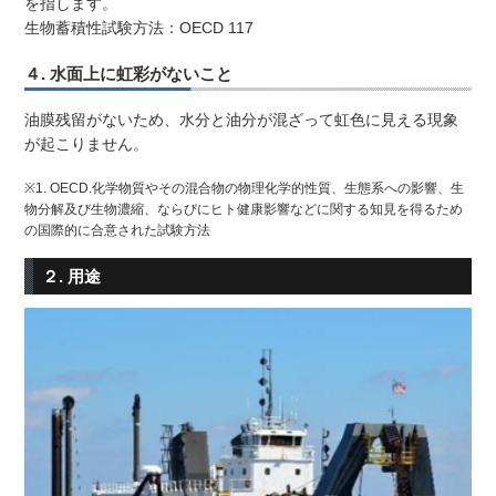
を指します。
生物蓄積性試験方法：OECD 117
４. 水面上に虹彩がないこと
油膜残留がないため、水分と油分が混ざって虹色に見える現象
が起こりません。
※1. OECD.化学物質やその混合物の物理化学的性質、生態系への影響、生
物分解及び生物濃縮、ならびにヒト健康影響などに関する知見を得るため
の国際的に合意された試験方法
２. 用途