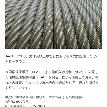
J-eロープ®は、海洋及び土壌などにおける環境に配慮したワイ
ヤロープです。
米国環境保護庁（EPA）による船舶入港規制（VGP）に対応し
た環境配慮型潤滑油（EAL）を製造工程から使用しており、環
境への影響が少なく且つ海水等の塩害に対して、優れた防錆性
を有しています。
出光NTG株式会社（旧日本グリース株式会社）との共同開発
特許第7399970号
NETIS登録番号 KKK-250001-A