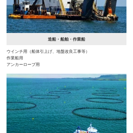
造船・船舶・作業船
ウインチ用（船体引上げ、地盤改良工事等）
作業船用
アンカーロープ用