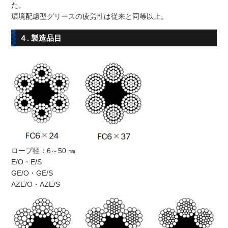
た。
環境配慮型グリースの疲労性は従来と同等以上。
４. 製造品目
ロープ径：6～50 ㎜
E/O・E/S
GE/O・GE/S
AZE/O・AZE/S